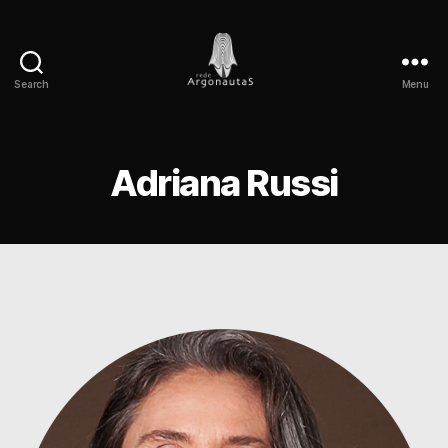
Search
Menu
Rede
Argonautas
Adriana Russi