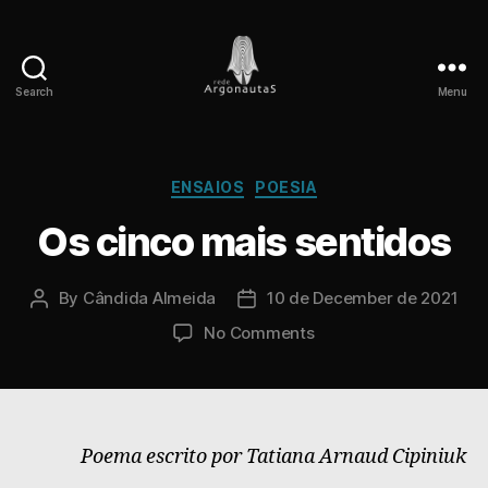
Search
Menu
Rede
Argonautas
Categories
ENSAIOS
POESIA
Os cinco mais sentidos
By
Cândida Almeida
10 de December de 2021
Post
Post
author
date
on
No Comments
Os
cinco
mais
sentidos
Poema escrito por Tatiana Arnaud Cipiniuk