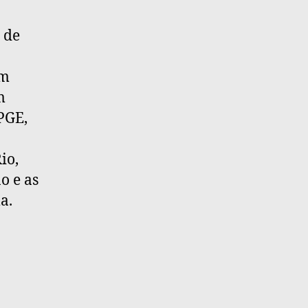
 de
em
m
PGE,
io,
o e as
a.