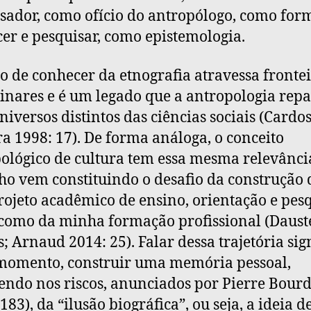
sador, como ofício do antropólogo, como for
er e pesquisar, como epistemologia.
 de conhecer da etnografia atravessa fronte
linares e é um legado que a antropologia repa
niversos distintos das ciências sociais (Cardo
ra 1998: 17). De forma análoga, o conceito
ológico de cultura tem essa mesma relevância
o vem constituindo o desafio da construção 
ojeto acadêmico de ensino, orientação e pesq
como da minha formação profissional (Dauste
; Arnaud 2014: 25). Falar dessa trajetória sign
momento, construir uma memória pessoal,
endo nos riscos, anunciados por Pierre Bour
183), da “ilusão biográfica”, ou seja, a ideia 