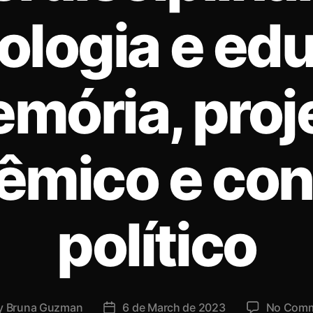
ologia e ed
mória, proj
êmico e con
político
y
Bruna Guzman
6 de March de 2023
No Com
t
Post