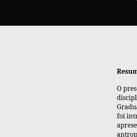
aut
Resum
O pres
discip
Gradua
foi in
aprese
antrop