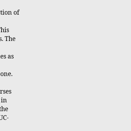
ction of
his
s. The
es as
 one.
rses
 in
the
UC-