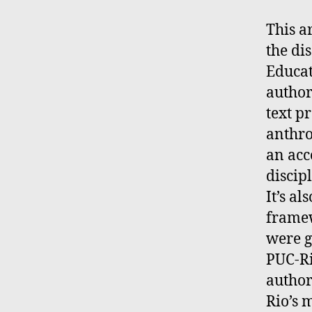
This ar
the di
Educat
author
text p
anthro
an acc
discip
It’s a
framew
were g
PUC-Ri
author
Rio’s 