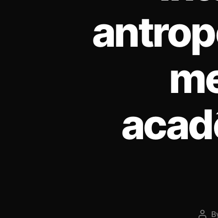
antrop
me
acad
B
Pos