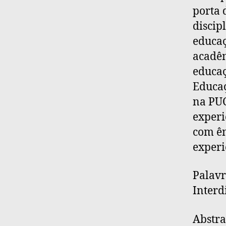
porta 
discip
educaç
acadêm
educaç
Educaç
na PUC
experi
com ên
experi
Palavr
Interd
Abstra