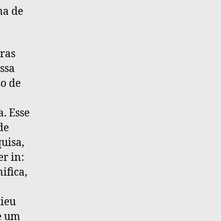
ma de
iras
ssa
so de
. Esse
de
uisa,
r in:
ifica,
dieu
de um