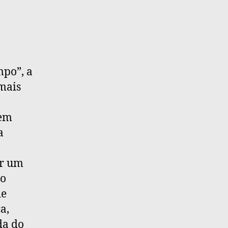
mpo”, a
 mais
uem
a
or um
 o
de
a,
da do