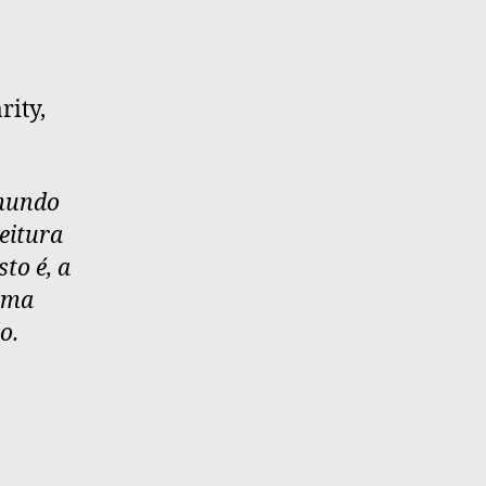
rity,
 mundo
eitura
to é, a
 uma
o.