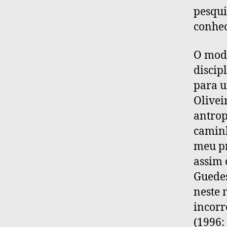
pesqui
conhec
O modo
discip
para u
Olivei
antrop
caminh
meu pr
assim 
Guedes
neste 
incorr
(1996: 