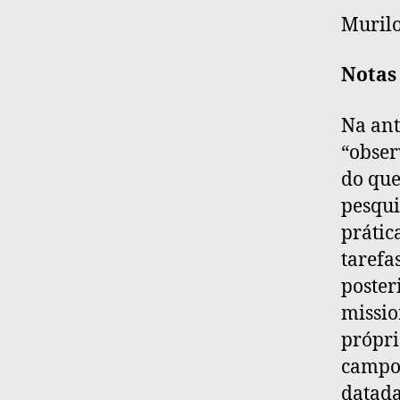
Muril
Notas
Na ant
“obser
do que
pesqui
prátic
tarefa
poster
missio
própri
campo 
datada