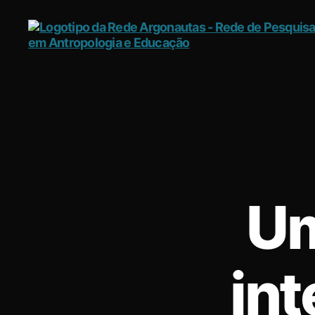
Rede
Argonautas
Um
int