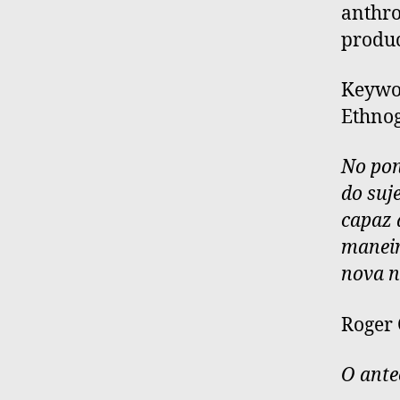
anthro
produc
Keywor
Ethno
No pon
do suj
capaz 
maneir
nova n
Roger 
O ante