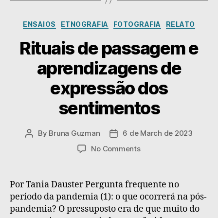
político
Categories
ENSAIOS
ETNOGRAFIA
FOTOGRAFIA
RELATO
Rituais de passagem e
aprendizagens de
expressão dos
sentimentos
By
Bruna Guzman
6 de March de 2023
Post
Post
author
date
on
No Comments
Rituais
de
passagem
Por Tania Dauster Pergunta frequente no
e
período da pandemia (1): o que ocorrerá na pós-
aprendizagens
pandemia? O pressuposto era de que muito do
de