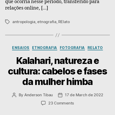
que ocorria nesse período, transferido para
expressão
relações online, […]
dos
sentimentos
antropologia
,
etnografia
,
RElato
Tags
Categories
ENSAIOS
ETNOGRAFIA
FOTOGRAFIA
RELATO
Kalahari, natureza e
cultura: cabelos e fases
da mulher himba
By
Anderson Tibau
17 de March de 2022
Post
Post
author
date
on
23 Comments
Kalahari,
natureza