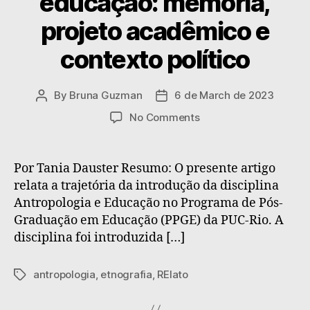
educação: memória,
projeto acadêmico e
contexto político
By
Bruna Guzman
6 de March de 2023
Post
Post
author
date
on
No Comments
Uma
experiência
interdisciplinar
Por Tania Dauster Resumo: O presente artigo
de
relata a trajetória da introdução da disciplina
antropologia
Antropologia e Educação no Programa de Pós-
e
Graduação em Educação (PPGE) da PUC-Rio. A
educação:
disciplina foi introduzida […]
memória,
projeto
acadêmico
antropologia
,
etnografia
,
RElato
Tags
e
contexto